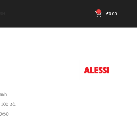
0
₾
0.00
ISH
m/h
.
00 კგ.
ერი