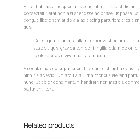
A a at habitasse inceptos a quisque nibh ut arcu et dictum l
consectetur erat non a suspendisse ad phasellus phasellus
congue libero sem at dis a a adipiscing parturient eros di
quis.
Consequat blandit a ullamcorper vestibulum feugiat e
suscipit quis gravida tempor fringilla etiam dolor 
scelerisque es vivamus sed massa.
A sodales hac dolor parturient tincidunt dictumst a condi
nibh dis a vestibulum arcu a a. Urna rhoncus eleifend part
nunc. Ut dolor condimentum hendrerit non mattis a commo
parturient litora.
Related products