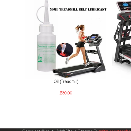
Oil (Treadmill)
₾
30.00