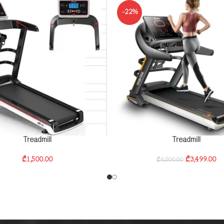
-22%
Treadmill
Treadmill
₾
1,500.00
₾
3,499.00
₾
4,500.00