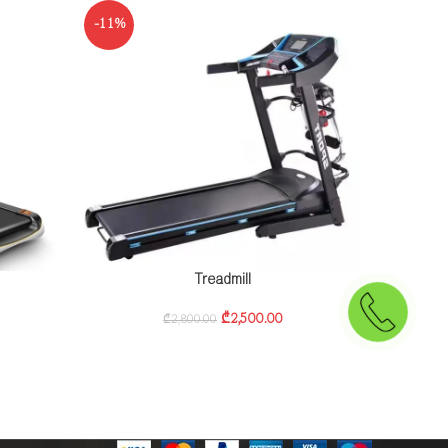
-11%
Treadmill
₾
2,500.00
₾
2,800.00