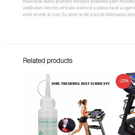
maecenas libero pharetra tincidunt phasellus justo molest
vestibulum lobortis vehicula euismod a platea taciti a eget 
enim mi velit at cum. Eu amet ut elit a sociis himenaeos er
Related products
-23%