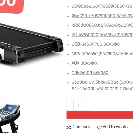
მოყვება:ხელსაწყოები და
2ცალი 1კილოიანი ჰანტე
ფუნქციები:სიჩქარე,სპიდ
SD-ადგილი(ჩიპის ადგილი
USB-კაბელის პორტი.
MP3-პორტი.(ნაუშნიკების 
AUX პორტი.
ექსტრიმ სტოპი.
საკეცი კონსტრუცია.(მცი
მასტაბით სრულიად უფას
Compare
Add to wishlist