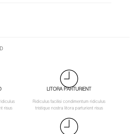
ND
D
LITORA PARTURIENT
ridiculus
Ridiculus facilisi condimentum ridiculus
nt risus
tristique nostra litora parturient risus