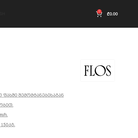
0
₾
0.00
ISH
 ფასში შემომტანებისაგან
ობით.
/h.
150კგ.