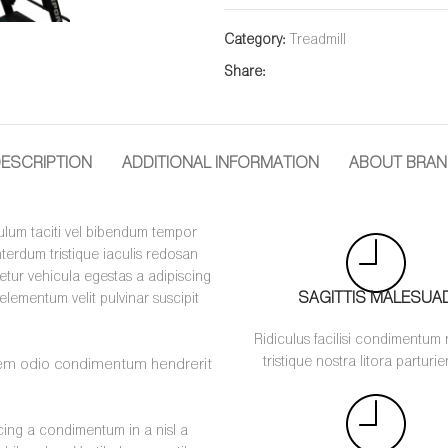
Category:
Treadmill
Share:
ESCRIPTION
ADDITIONAL INFORMATION
ABOUT BRA
bulum taciti vel bibendum tempor
terdum tristique iaculis redosan
tur vehicula egestas a adipiscing
SAGITTIS MALESUA
elementum velit pulvinar suscipit
Ridiculus facilisi condimentum 
tristique nostra litora parturie
sem odio condimentum hendrerit
cing a condimentum in a nisl a