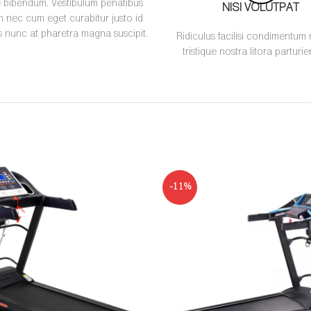
ie bibendum. Vestibulum penatibus
NISI VOLUTPAT
in nec cum eget curabitur justo id
os nunc at pharetra magna suscipit.
Ridiculus facilisi condimentum 
tristique nostra litora parturie
-11%