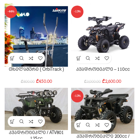
-44%
-13%
თხილამური ( OrbiTrack )
კვადროციკლი – 110cc
₾
450.00
₾
2,600.00
₾
800.00
₾
3,000.00
-13%
კვადროციკლი / ATV801
კვადროციკლი 200cc /
125cc