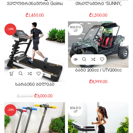
ველოტრენაჟორი Goimu
თხილამური ‘SUNNY,
₾
1,450.00
₾
1,500.00
SOLD O
-14%
UT
ბაგი 200cc / UTV200cc
₾
8,999.00
სარბენი ბილიკი
₾
3,000.00
₾
3,500.00
SOLD O
-23%
UT