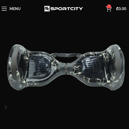
0
MENU
₾
0.00