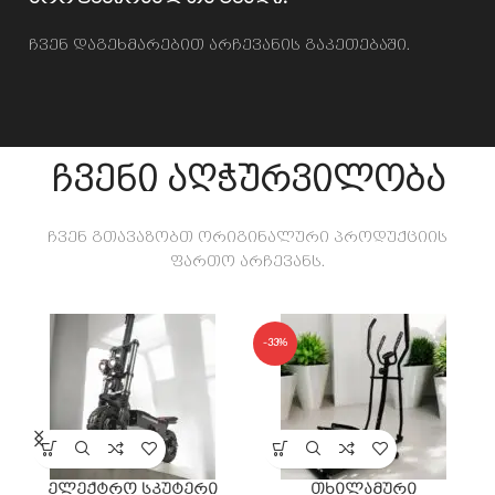
ჩვენ დაგეხმარებით არჩევანის გაკეთებაში.
ჩვენი აღჭურვილობა
ჩვენ გთავაზობთ ორიგინალური პროდუქციის
ფართო არჩევანს.
-11%
-9%
SOLD O
UT
სარბენი ბილიკი
XIAOMI ელექტრო