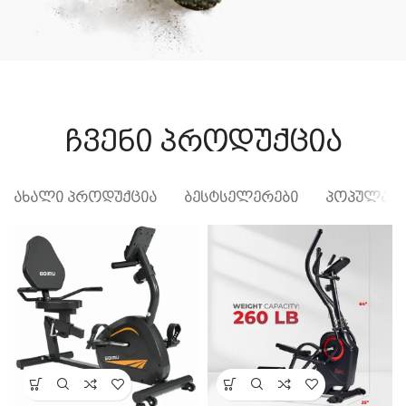
ჩვენი პროდუქცია
ᲐᲮᲐᲚᲘ ᲞᲠᲝᲓᲣᲥᲪᲘᲐ
ᲑᲔᲡᲢᲡᲔᲚᲔᲠᲔᲑᲘ
ᲞᲝᲞᲣᲚᲐᲠ