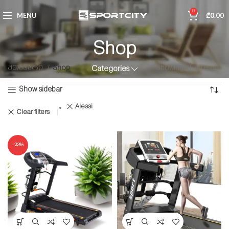
0
MENU
₾
0.00
Shop
მთავარი
Shop
Showing all 4 results
Categories
Show sidebar
Alessi
Clear filters
-23%