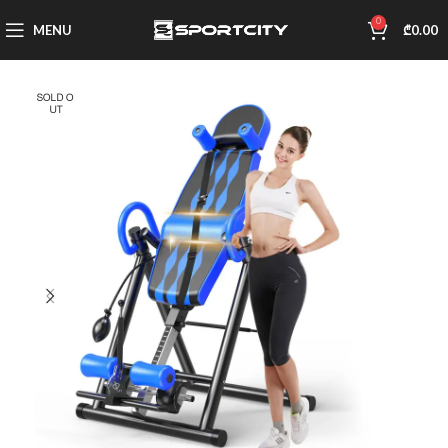
0
MENU
₾
0.00
SOLD O
UT