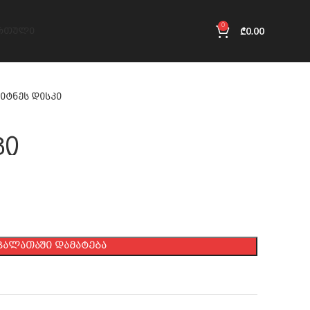
0
₾
0.00
ᲠᲗᲣᲚᲘ
იტნეს დისკი
კი
ᲙᲐᲚᲐᲗᲐᲨᲘ ᲓᲐᲛᲐᲢᲔᲑᲐ