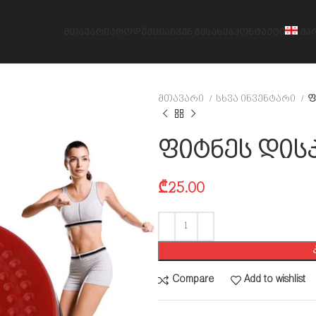
ᲛᲗᲐᲕᲐᲠᲘ
ᲞᲠᲝᲓᲣᲥᲪᲘᲐ
ᲩᲕᲔᲜ ᲨᲔᲡᲐᲮᲔᲑ
ᲙᲝᲜᲢᲐᲥᲢᲘ
ᲥᲐ
მთავარი
სხვა ინვენტარი
ფ
ფიტნეს დის
₾
25.00
Compare
Add to wishlist