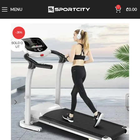
0
MENU
₾
0.00
-38%
SOLD O
UT