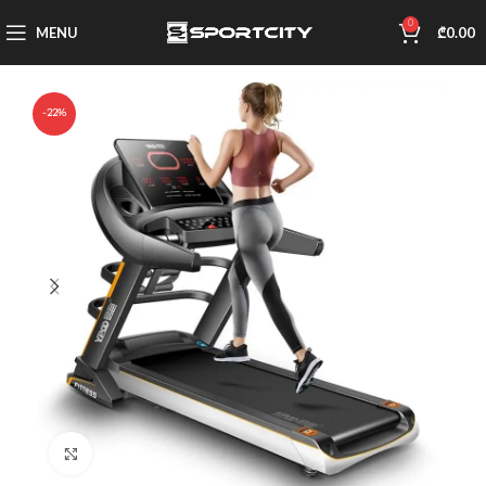
0
MENU
₾
0.00
-22%
Click to enlarge