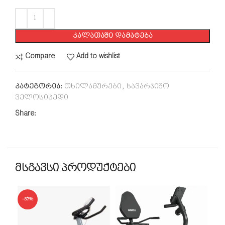
ᲙᲐᲚᲐᲗᲐᲨᲘ ᲓᲐᲛᲐᲢᲔᲑᲐ
Compare
Add to wishlist
კატეგორია:
თხილამურები
,
სავარჯიშო
ველოსიპედი
Share:
მსგავსი პროდუქტები
-57%
-1