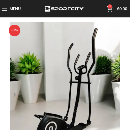
0
MENU
₾
0.00
-33%