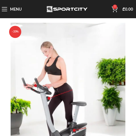
0
MENU
₾
0.00
-33%