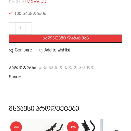
₾
599.00
₾
900.00
100 საწყობშია
ᲙᲐᲚᲐᲗᲐᲨᲘ ᲓᲐᲛᲐᲢᲔᲑᲐ
Compare
Add to wishlist
კატეგორია:
სავარჯიშო ველოსიპედი
Share:
მსგავსი პროდუქტები
-31%
-19%