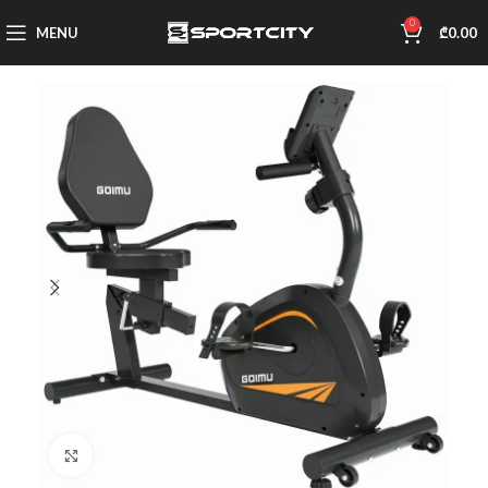
0
MENU
₾
0.00
Click to enlarge