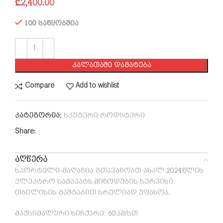
₾
2,400.00
100 საწყობშია
ᲙᲐᲚᲐᲗᲐᲨᲘ ᲓᲐᲛᲐᲢᲔᲑᲐ
Compare
Add to wishlist
კატეგორია:
სკუტერი როდსტერი
Share:
აღწერა
სპორტული-მაღაზია გთავაზობთ ახალ 2024წლის
ელეკტრო სამაკატს.მიწოდების სერვისი
თბილისის მაშტაბით სრულიად უფასოა.
მაქსიმალური სიჩქარე: 60კმ/სთ