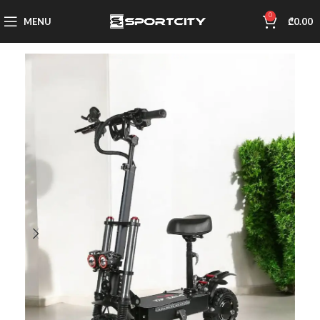
0
MENU
₾
0.00